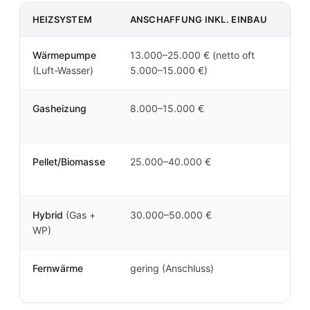
HEIZSYSTEM
ANSCHAFFUNG INKL. EINBAU
BET
Wärmepumpe
13.000–25.000 € (netto oft
Str
(Luft-Wasser)
5.000–15.000 €)
Tari
Gasheizung
8.000–15.000 €
Gas
65 
Pellet/Biomasse
25.000–40.000 €
Pell
Hybrid
(Gas +
30.000–50.000 €
gem
WP)
Fernwärme
gering (Anschluss)
net